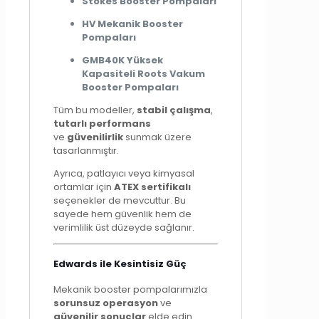
Stokes Booster Pompaları
HV Mekanik Booster
Pompaları
GMB40K Yüksek
Kapasiteli Roots Vakum
Booster Pompaları
Tüm bu modeller,
stabil çalışma
,
tutarlı performans
ve
güvenilirlik
sunmak üzere
tasarlanmıştır.
Ayrıca, patlayıcı veya kimyasal
ortamlar için
ATEX sertifikalı
seçenekler de mevcuttur. Bu
sayede hem güvenlik hem de
verimlilik üst düzeyde sağlanır.
Edwards ile Kesintisiz Güç
Mekanik booster pompalarımızla
sorunsuz operasyon
ve
güvenilir sonuçlar
elde edin.