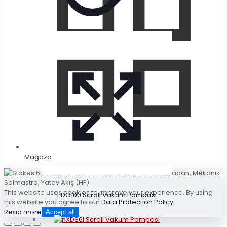
Mağaza
This website uses cookies to improve your experience. By using
EDO100 Scroll Vakum Pompası
this website you agree to our
Data Protection Policy
.
Read more
Accept all