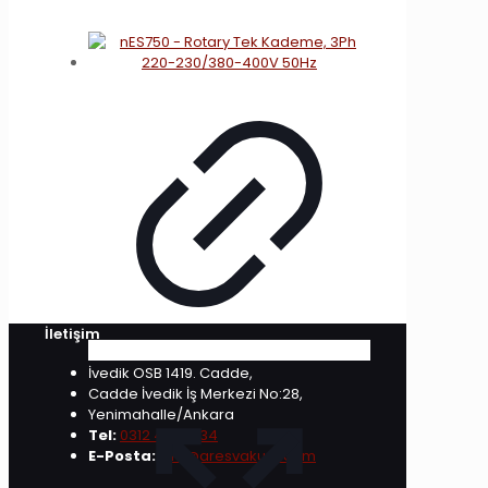
İletişim
İvedik OSB 1419. Cadde,
Cadde İvedik İş Merkezi No:28,
Yenimahalle/Ankara
Tel:
0312 472 7334
E-Posta:
info@aresvakum.com