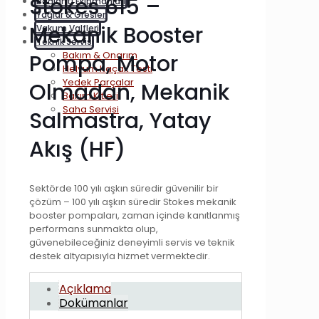
Stokes 615 –
Bağlantı Ekipmanları
Yağlar & Gresler
Mekanik Booster
Vakum Valfleri
Teknik Servis
Bakım & Onarım
Pompa, Motor
Helyum Kaçak Testi
Yedek Parçalar
Olmadan, Mekanik
Bakım Kitleri
Saha Servisi
Salmastra, Yatay
Akış (HF)
Sektörde 100 yılı aşkın süredir güvenilir bir
çözüm – 100 yılı aşkın süredir Stokes mekanik
booster pompaları, zaman içinde kanıtlanmış
performans sunmakta olup,
güvenebileceğiniz deneyimli servis ve teknik
destek altyapısıyla hizmet vermektedir.
Açıklama
Dokümanlar