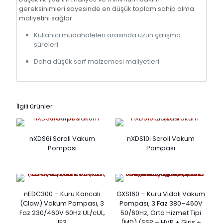
gereksinimleri sayesinde en düşük toplam sahip olma
maliyetini sağlar.
Kullanıcı müdahaleleri arasında uzun çalışma
süreleri
Daha düşük sarf malzemesi maliyetleri
İlgili ürünler
nXDS6i Scroll Vakum
nXDS10i Scroll Vakum
Pompası
Pompası
nEDC300 – Kuru Kancalı
GXS160 – Kuru Vidalı Vakum
(Claw) Vakum Pompası, 3
Pompası, 3 Faz 380–460V
Faz 230/460V 60Hz UL/cUL,
50/60Hz, Orta Hizmet Tipi
IE3
(MD) (SSP + HVP + Giriş +