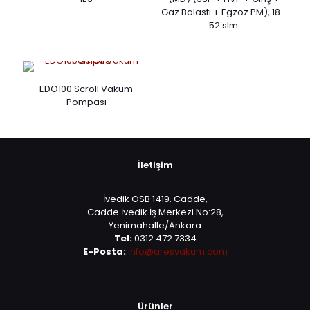
Gaz Balastı + Egzoz PM), 18–
52 slm
EDO100 Scroll Vakum
Pompası
İletişim
İvedik OSB 1419. Cadde,
Cadde İvedik İş Merkezi No:28,
Yenimahalle/Ankara
Tel:
0312 472 7334
E-Posta:
info@aresvakum.com
Ürünler