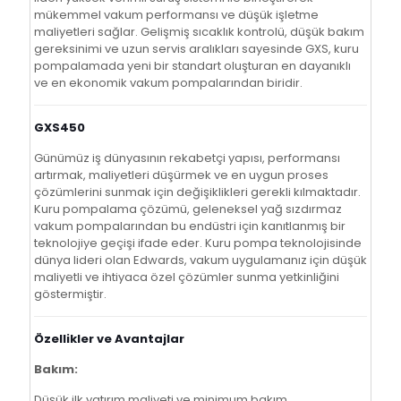
mükemmel vakum performansı ve düşük işletme
maliyetleri sağlar. Gelişmiş sıcaklık kontrolü, düşük bakım
gereksinimi ve uzun servis aralıkları sayesinde GXS, kuru
pompalamada yeni bir standart oluşturan en dayanıklı
ve en ekonomik vakum pompalarından biridir.
GXS450
Günümüz iş dünyasının rekabetçi yapısı, performansı
artırmak, maliyetleri düşürmek ve en uygun proses
çözümlerini sunmak için değişiklikleri gerekli kılmaktadır.
Kuru pompalama çözümü, geleneksel yağ sızdırmaz
vakum pompalarından bu endüstri için kanıtlanmış bir
teknolojiye geçişi ifade eder. Kuru pompa teknolojisinde
dünya lideri olan Edwards, vakum uygulamanız için düşük
maliyetli ve ihtiyaca özel çözümler sunma yetkinliğini
göstermiştir.
Özellikler ve Avantajlar
Bakım:
Düşük ilk yatırım maliyeti ve minimum bakım