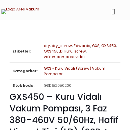
dry
,
dry_screw
,
Edwards
,
GXS
,
GXS450
,
Etiketler:
GXS450LD
,
kuru
,
screw
,
vakumpompası
,
vidalı
GXS - Kuru Vidalı (Screw) Vakum
Kategoriler:
Pompaları
Stok kodu:
GSD152050200
GXS450 – Kuru Vidalı
Vakum Pompası, 3 Faz
380–460V 50/60Hz, Hafif