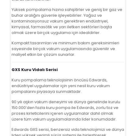
Yüksek pompalama hızına sahiptirler ve geniş bir gaz ve
buhar aralığını güvenle işleyebilirler. Yağsız ve
kontaminasyonsuz vakum gerektiren endüstriyel,
kimyasal, farmasötik ve yarı iletken sektörleri başta
olmak üzere birçok uygulama için idealdirler.
Kompakt tasarımları ve minimum bakım gereksinimleri
sayesinde birçok vakum uygulamasında güvenilir ve
maliyet etkin bir çözüm sunarlar.
GXS Kuru Vidalı Serisi
Kuru pompalama teknolojisinin öncüsü Edwards,
endüstriyel uygulamalar için yeni nesil kuru vakum
pompalarını piyasaya sunmaktadır.
90 yılı aşkın vakum deneyimi ve dünya genelinde kurulu
150.000’den fazla kuru pompa ile Edwards, zorlu toz ve
proses kirleticilerini içeren uygulamalar dahil olmak
üzere tüm vakum uygulamalarında lider konumdadır.
Edwards GXS serisi, benzersiz vida teknolojimizi ve dünya
lideri yüksek verimli sürüş sistemi ile birleştirerek