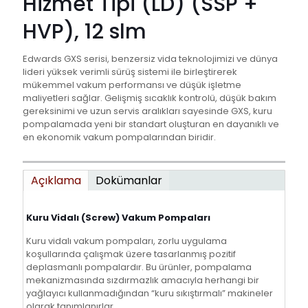
Hizmet Tipi (LD) (SSP +
HVP), 12 slm
Edwards GXS serisi, benzersiz vida teknolojimizi ve dünya
lideri yüksek verimli sürüş sistemi ile birleştirerek
mükemmel vakum performansı ve düşük işletme
maliyetleri sağlar. Gelişmiş sıcaklık kontrolü, düşük bakım
gereksinimi ve uzun servis aralıkları sayesinde GXS, kuru
pompalamada yeni bir standart oluşturan en dayanıklı ve
en ekonomik vakum pompalarından biridir.
Açıklama
Dokümanlar
Kuru Vidalı (Screw) Vakum Pompaları
Kuru vidalı vakum pompaları, zorlu uygulama
koşullarında çalışmak üzere tasarlanmış pozitif
deplasmanlı pompalardır. Bu ürünler, pompalama
mekanizmasında sızdırmazlık amacıyla herhangi bir
yağlayıcı kullanmadığından “kuru sıkıştırmalı” makineler
olarak tanımlanırlar.